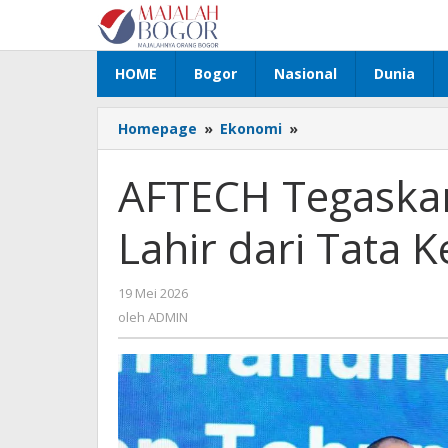
Lewati
ke
konten
HOME
Bogor
Nasional
Dunia
Homepage
»
Ekonomi
»
AFTECH
Tegaskan
Tech
AFTECH Tegaska
Champions
Lahir
Lahir dari Tata K
dari
Tata
Kelola
19 Mei 2026
oleh
yang
ADMIN
oleh
ADMIN
Kuat