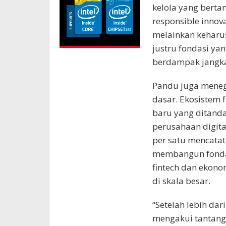
kelola yang bert
responsible innov
melainkan keharus
justru fondasi ya
berdampak jangka
Pandu juga meneg
dasar. Ekosistem 
baru yang ditanda
perusahaan digital
per satu mencatat
membangun fondasi
fintech dan ekonom
di skala besar.
“Setelah lebih da
mengakui tantanga