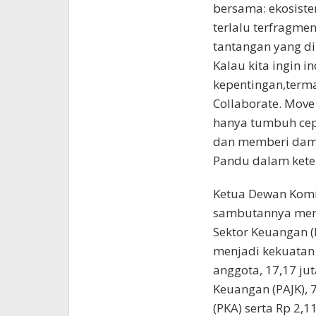
bersama: ekosiste
terlalu terfragme
tantangan yang di
Kalau kita ingin i
kepentingan,terma
Collaborate. Move
hanya tumbuh cep
dan memberi dampa
Pandu dalam keter
Ketua Dewan Komis
sambutannya mema
Sektor Keuangan 
menjadi kekuatan
anggota, 17,17 ju
Keuangan (PAJK), 7
(PKA) serta Rp 2,11