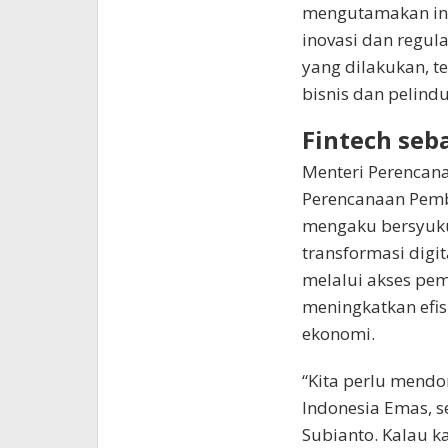
mengutamakan inte
inovasi dan regul
yang dilakukan, t
bisnis dan pelind
Fintech seb
Menteri Perencan
Perencanaan Pem
mengaku bersyukur
transformasi digi
melalui akses pem
meningkatkan efisi
ekonomi.
“Kita perlu mend
Indonesia Emas, 
Subianto. Kalau ka