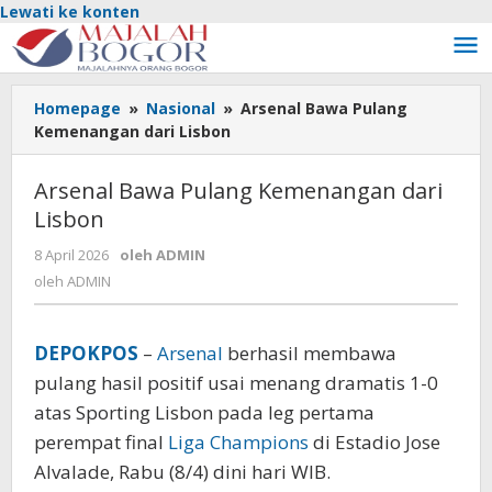
Lewati ke konten
Homepage
»
Nasional
»
Arsenal Bawa Pulang
Kemenangan dari Lisbon
Arsenal Bawa Pulang Kemenangan dari
Lisbon
8 April 2026
oleh
ADMIN
oleh
ADMIN
DEPOKPOS
–
Arsenal
berhasil membawa
pulang hasil positif usai menang dramatis 1-0
atas Sporting Lisbon pada leg pertama
perempat final
Liga Champions
di Estadio Jose
Alvalade, Rabu (8/4) dini hari WIB.