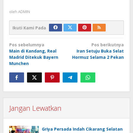
oleh
ADMIN
Ikuti Kami Pada
Navigasi
Pos sebelumnya
Pos berikutnya
pos
Main di Kandang, Real
Iran Setuju Buka Selat
Madrid Ditekuk Bayern
Hormuz Selama 2 Pekan
Munchen
Jangan Lewatkan
Griya Persada Indah Cikarang Selatan