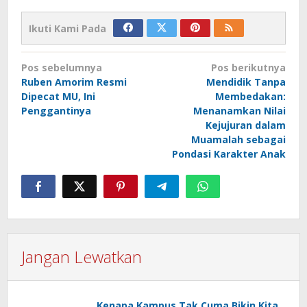
Ikuti Kami Pada
Navigasi
Pos sebelumnya
Pos berikutnya
pos
Ruben Amorim Resmi
Mendidik Tanpa
Dipecat MU, Ini
Membedakan:
Penggantinya
Menanamkan Nilai
Kejujuran dalam
Muamalah sebagai
Pondasi Karakter Anak
Jangan Lewatkan
Kenapa Kampus Tak Cuma Bikin Kita