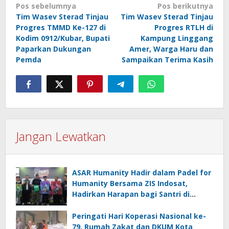
Navigasi
Pos sebelumnya
Pos berikutnya
pos
Tim Wasev Sterad Tinjau
Tim Wasev Sterad Tinjau
Progres TMMD Ke-127 di
Progres RTLH di
Kodim 0912/Kubar, Bupati
Kampung Linggang
Paparkan Dukungan
Amer, Warga Haru dan
Pemda
Sampaikan Terima Kasih
Jangan Lewatkan
ASAR Humanity Hadir dalam Padel for
Humanity Bersama ZIS Indosat,
Hadirkan Harapan bagi Santri di
Penjuru Negeri
Peringati Hari Koperasi Nasional ke-
79, Rumah Zakat dan DKUM Kota