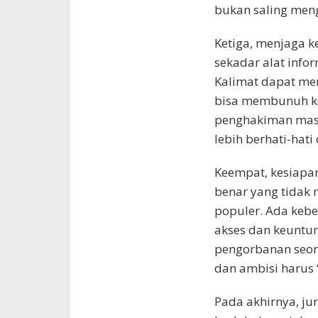
bukan saling men
Ketiga, menjaga k
sekadar alat info
Kalimat dapat me
bisa membunuh keh
penghakiman mass
lebih berhati-hat
Keempat, kesiapan
benar yang tidak 
populer. Ada keb
akses dan keuntun
pengorbanan seoran
dan ambisi harus 
Pada akhirnya, ju