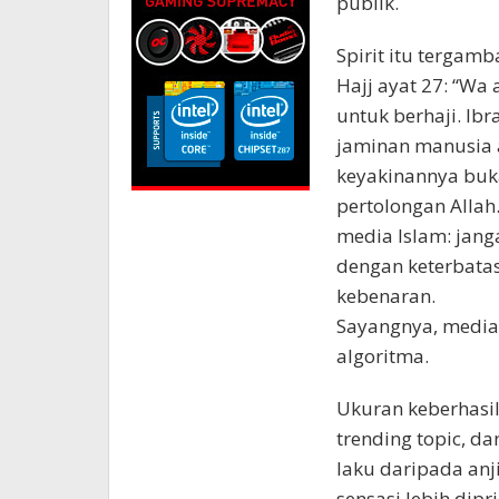
publik.
Spirit itu tergamb
Hajj ayat 27: “Wa 
untuk berhaji. Ib
jaminan manusia
keyakinannya buk
pertolongan Allah. 
media Islam: jang
dengan keterbata
kebenaran.
Sayangnya, media 
algoritma.
Ukuran keberhasil
trending topic, da
laku daripada anj
sensasi lebih dip