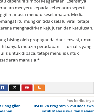
atau dipenuhi simbol keagamaan. Esensinya
eranian menyeru kepada kebenaran seperti
gil manusia menuju keselamatan. Media
ngat itu mungkin tidak selalu viral, tetapi
 karena menghadirkan kejujuran dan ketulusan.
ang bising oleh propaganda dan sensasi, umat
h banyak muazin peradaban — jurnalis yang
ulis untuk dibaca, tetapi menulis untuk
esadaran manusia.*
Pos berikutnya
n Panggilan
BSI Buka Program 5.250 Beasiswa
adaban
untuk Mahasiswa dan Pelajar