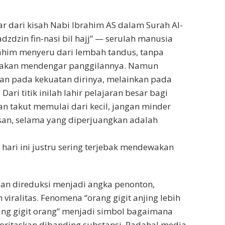
ar dari kisah Nabi Ibrahim AS dalam Surah Al-
adzdzin fin-nasi bil hajj” — serulah manusia
rahim menyeru dari lembah tandus, tanpa
 akan mendengar panggilannya. Namun
an pada kekuatan dirinya, melainkan pada
Dari titik inilah lahir pelajaran besar bagi
an takut memulai dari kecil, jangan minder
san, selama yang diperjuangkan adalah
hari ini justru sering terjebak mendewakan
an direduksi menjadi angka penonton,
n viralitas. Fenomena “orang gigit anjing lebih
ing gigit orang” menjadi simbol bagaimana
rioritaskan dibanding substansi. Padahal media