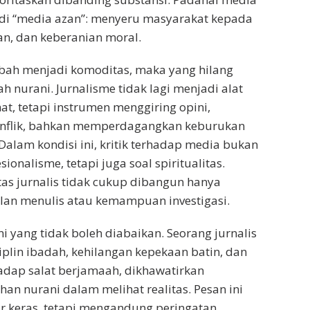
di “media azan”: menyeru masyarakat kepada
an, dan keberanian moral.
ubah menjadi komoditas, maka yang hilang
h nurani. Jurnalisme tidak lagi menjadi alat
, tetapi instrumen menggiring opini,
nflik, bahkan memperdagangkan keburukan
alam kondisi ini, kritik terhadap media bukan
sionalisme, tetapi juga soal spiritualitas.
itas jurnalis tidak cukup dibangun hanya
lan menulis atau kemampuan investigasi.
i yang tidak boleh diabaikan. Seorang jurnalis
iplin ibadah, kehilangan kepekaan batin, dan
rhadap salat berjamaah, dikhawatirkan
han nurani dalam melihat realitas. Pesan ini
 keras, tetapi mengandung peringatan