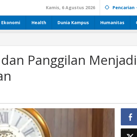
Kamis, 6 Agustus 2026
Pencarian
Ekonomi
Health
Dunia Kampus
Humanitas
 dan Panggilan Menjadi
an