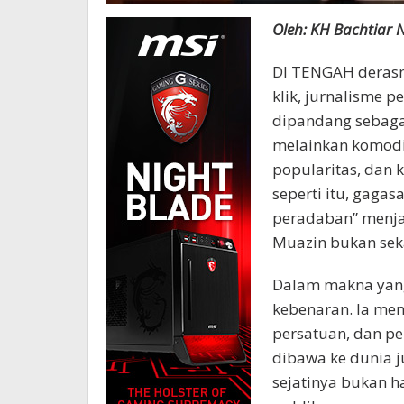
Oleh: KH Bachtiar 
DI TENGAH derasny
klik, jurnalisme p
dipandang sebag
melainkan komodit
popularitas, dan 
seperti itu, gaga
peradaban” menja
Muazin bukan se
Dalam makna yang
kebenaran. Ia me
persatuan, dan pe
dibawa ke dunia j
sejatinya bukan h