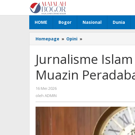
Lewati
ke
konten
HOME
Bogor
Nasional
Dunia
Homepage
»
Opini
»
Jurnalisme
Islam
dan
Jurnalisme Islam
Panggilan
Menjadi
Muazin Peradab
Muazin
Peradaban
16 Mei 2026
oleh
ADMIN
oleh
ADMIN