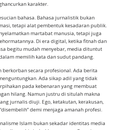
ghancurkan karakter.
esucian bahasa. Bahasa jurnalistik bukan
rmasi, tetapi alat pembentuk kesadaran publik.
nyelamatkan martabat manusia, tetapi juga
ormatannya. Di era digital, ketika fitnah dan
a begitu mudah menyebar, media dituntut
i dalam memilih kata dan sudut pandang.
 berkorban secara profesional. Ada berita
menguntungkan. Ada sikap adil yang tidak
erpihakan pada kebenaran yang membuat
gan hilang. Namun justru di situlah makna
g jurnalis diuji. Ego, ketakutan, kerakusan,
“disembelih” demi menjaga amanah profesi.
rnalisme Islam bukan sekadar identitas media