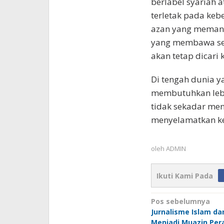
berlabel syariah 
terletak pada keb
azan yang memang
yang membawa sema
akan tetap dicari
Di tengah dunia y
membutuhkan lebi
tidak sekadar men
menyelamatkan k
oleh
ADMIN
Ikuti Kami Pada
Navigasi
Pos sebelumnya
Jurnalisme Islam da
pos
Menjadi Muazin Per