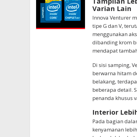
Tampilan Leb
Varian Lain
Innova Venturer m
tipe G dan V, teru
menggunakan aksen
dibanding krom bi
mendapat tambahan
Di sisi samping, Ve
berwarna hitam d
belakang, terdapa
beberapa detail. S
penanda khusus va
Interior Leb
Pada bagian dala
kenyamanan lebih 