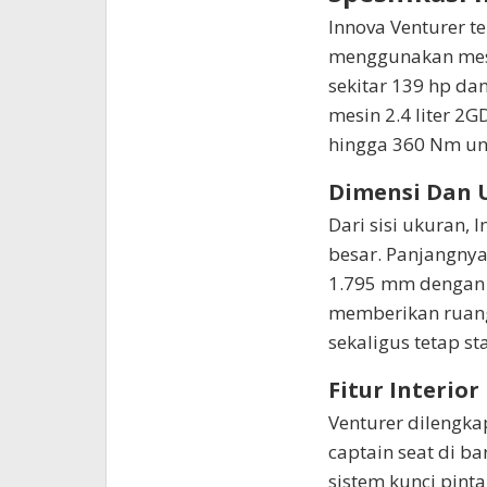
Innova Venturer t
menggunakan mesi
sekitar 139 hp da
mesin 2.4 liter 2G
hingga 360 Nm unt
Dimensi Dan 
Dari sisi ukuran,
besar. Panjangnya
1.795 mm dengan 
memberikan ruang 
sekaligus tetap st
Fitur Interi
Venturer dilengka
captain seat di bar
sistem kunci pinta