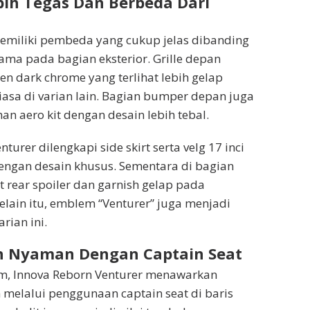
ih Tegas Dan Berbeda Dari
emiliki pembeda yang cukup jelas dibanding
tama pada bagian eksterior. Grille depan
 dark chrome yang terlihat lebih gelap
asa di varian lain. Bagian bumper depan juga
 aero kit dengan desain lebih tebal.
nturer dilengkapi side skirt serta velg 17 inci
engan desain khusus. Sementara di bagian
t rear spoiler dan garnish gelap pada
elain itu, emblem “Venturer” juga menjadi
rian ini.
ih Nyaman Dengan Captain Seat
m, Innova Reborn Venturer menawarkan
melalui penggunaan captain seat di baris