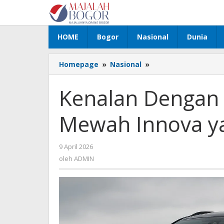
Lewati
ke
konten
HOME
Bogor
Nasional
Dunia
Homepage
»
Nasional
»
Kenalan
Dengan
Innova
Kenalan Dengan I
Venturer,
Lini
Mewah Innova ya
Mewah
Innova
yang
9 April 2026
oleh
Terus
ADMIN
oleh
ADMIN
Dicari