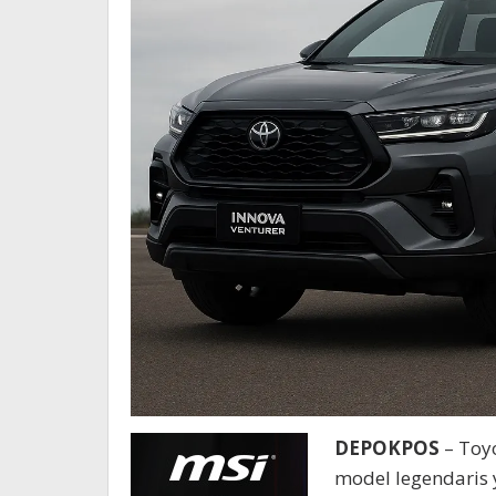
DEPOKPOS
– Toyo
model legendaris 