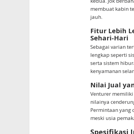
kedua. Jok berbah
membuat kabin te
jauh.
Fitur Lebih
Sehari-Hari
Sebagai varian ter
lengkap seperti si
serta sistem hibu
kenyamanan sela
Nilai Jual ya
Venturer memiliki 
nilainya cenderung
Permintaan yang c
meski usia pemak
Spesifikasi