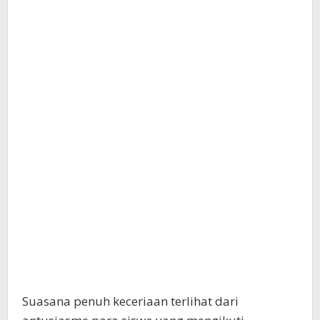
Suasana penuh keceriaan terlihat dari