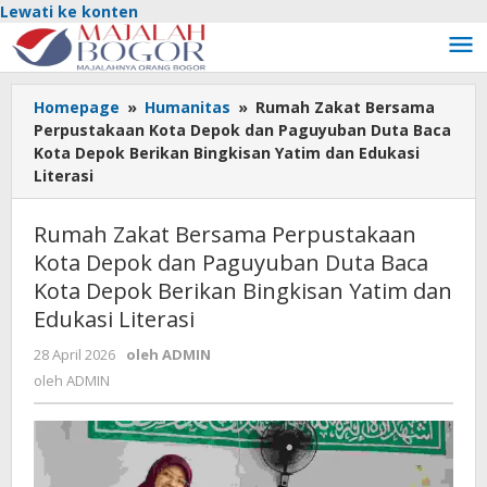
Lewati ke konten
Homepage
»
Humanitas
»
Rumah Zakat Bersama
Perpustakaan Kota Depok dan Paguyuban Duta Baca
Kota Depok Berikan Bingkisan Yatim dan Edukasi
Literasi
Rumah Zakat Bersama Perpustakaan
Kota Depok dan Paguyuban Duta Baca
Kota Depok Berikan Bingkisan Yatim dan
Edukasi Literasi
28 April 2026
oleh
ADMIN
oleh
ADMIN