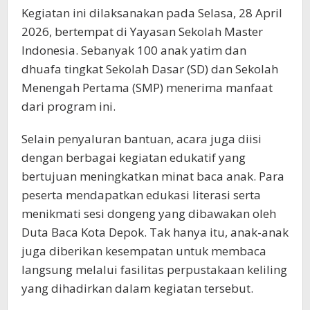
Kegiatan ini dilaksanakan pada Selasa, 28 April
2026, bertempat di Yayasan Sekolah Master
Indonesia. Sebanyak 100 anak yatim dan
dhuafa tingkat Sekolah Dasar (SD) dan Sekolah
Menengah Pertama (SMP) menerima manfaat
dari program ini.
Selain penyaluran bantuan, acara juga diisi
dengan berbagai kegiatan edukatif yang
bertujuan meningkatkan minat baca anak. Para
peserta mendapatkan edukasi literasi serta
menikmati sesi dongeng yang dibawakan oleh
Duta Baca Kota Depok. Tak hanya itu, anak-anak
juga diberikan kesempatan untuk membaca
langsung melalui fasilitas perpustakaan keliling
yang dihadirkan dalam kegiatan tersebut.