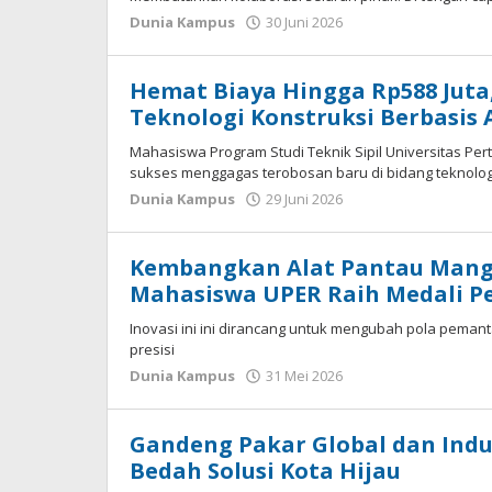
Dunia Kampus
30 Juni 2026
oleh
ADMIN
Hemat Biaya Hingga Rp588 Jut
Teknologi Konstruksi Berbasis
Mahasiswa Program Studi Teknik Sipil Universitas Per
sukses menggagas terobosan baru di bidang teknolog
Dunia Kampus
29 Juni 2026
oleh
ADMIN
Kembangkan Alat Pantau Mangro
Mahasiswa UPER Raih Medali P
Inovasi ini ini dirancang untuk mengubah pola peman
presisi
Dunia Kampus
31 Mei 2026
oleh
ADMIN
Gandeng Pakar Global dan Indus
Bedah Solusi Kota Hijau