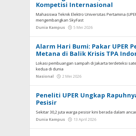
Kompetisi Internasional
Mahasiswa Teknik Elektro Universitas Pertamina (UPE
mengembangkan SkyFast
Dunia Kampus
5 Mei 2026
oleh
ADMIN
Alarm Hari Bumi: Pakar UPER P
Metana di Balik Krisis TPA Indo
Lokasi pembuangan sampah di Jakarta terdeteksi sat
kedua di dunia
Nasional
2 Mei 2026
oleh
ADMIN
Peneliti UPER Ungkap Rapuhn
Pesisir
Sekitar 30,2 juta warga pesisir kini berada dalam anc
Dunia Kampus
13 April 2026
oleh
ADMIN