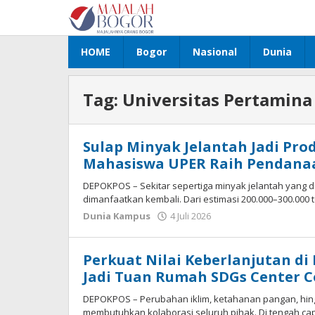
Lewati
ke
konten
HOME
Bogor
Nasional
Dunia
Tag:
Universitas Pertamina
Sulap Minyak Jelantah Jadi Pr
Mahasiswa UPER Raih Pendana
DEPOKPOS – Sekitar sepertiga minyak jelantah yang di
dimanfaatkan kembali. Dari estimasi 200.000–300.000 
Dunia Kampus
4 Juli 2026
oleh
ADMIN
Perkuat Nilai Keberlanjutan d
Jadi Tuan Rumah SDGs Center C
DEPOKPOS – Perubahan iklim, ketahanan pangan, hin
membutuhkan kolaborasi seluruh pihak. Di tengah cap