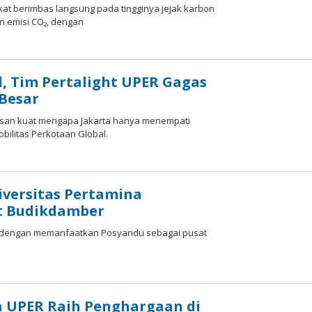
at berimbas langsung pada tingginya jejak karbon
n emisi CO₂, dengan
l, Tim Pertalight UPER Gagas
 Besar
alasan kuat mengapa Jakarta hanya menempati
bilitas Perkotaan Global.
versitas Pertamina
t Budikdamber
if dengan memanfaatkan Posyandu sebagai pusat
IN
 UPER Raih Penghargaan di