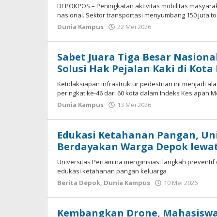
DEPOKPOS – Peningkatan aktivitas mobilitas masyarak
nasional. Sektor transportasi menyumbang 150 juta to
Dunia Kampus
22 Mei 2026
oleh
ADMIN
Sabet Juara Tiga Besar Nasiona
Solusi Hak Pejalan Kaki di Kota
Ketidaksiapan infrastruktur pedestrian ini menjadi 
peringkat ke-46 dari 60 kota dalam Indeks Kesiapan Mo
Dunia Kampus
13 Mei 2026
oleh
ADMIN
Edukasi Ketahanan Pangan, Uni
Berdayakan Warga Depok lewa
Universitas Pertamina menginisiasi langkah prevent
edukasi ketahanan pangan keluarga
Berita Depok
,
Dunia Kampus
10 Mei 2026
oleh
ADM
Kembangkan Drone, Mahasiswa