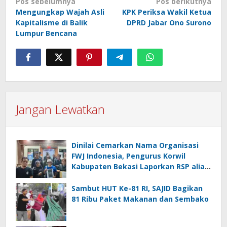
Navigasi
Pos sebelumnya
Pos berikutnya
pos
Mengungkap Wajah Asli
KPK Periksa Wakil Ketua
Kapitalisme di Balik
DPRD Jabar Ono Surono
Lumpur Bencana
Jangan Lewatkan
Dinilai Cemarkan Nama Organisasi
FWJ Indonesia, Pengurus Korwil
Kabupaten Bekasi Laporkan RSP alias
Ros ke Polisi
Sambut HUT Ke-81 RI, SAJID Bagikan
81 Ribu Paket Makanan dan Sembako