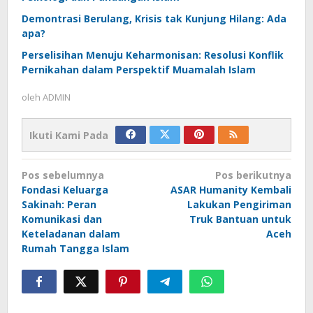
Demontrasi Berulang, Krisis tak Kunjung Hilang: Ada
apa?
Perselisihan Menuju Keharmonisan: Resolusi Konflik
Pernikahan dalam Perspektif Muamalah Islam
oleh
ADMIN
Ikuti Kami Pada
Navigasi
Pos sebelumnya
Pos berikutnya
pos
Fondasi Keluarga
ASAR Humanity Kembali
Sakinah: Peran
Lakukan Pengiriman
Komunikasi dan
Truk Bantuan untuk
Keteladanan dalam
Aceh
Rumah Tangga Islam