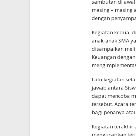
sambutan di awal 
masing – masing a
dengan penyampai
Kegiatan kedua, 
anak-anak SMA ya
disampaikan melip
Keuangan dengan T
mengimplementasi
Lalu kegiatan sel
jawab antara Sisw
dapat mencoba m
tersebut. Acara t
bagi penanya ata
Kegiatan terakhir
mengucapkan teri