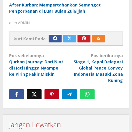
After Kurban: Mempertahankan Semangat
Pengorbanan di Luar Bulan Żulḥijjah
oleh
ADMIN
Ikuti Kami Pada
Navigasi
Pos sebelumnya
Pos berikutnya
pos
Qurban Journey: Dari Niat
Siaga 1, Kapal Delegasi
di Hati Hingga Nyampe
Global Peace Convoy
ke Piring Fakir Miskin
Indonesia Masuki Zona
Kuning
Jangan Lewatkan