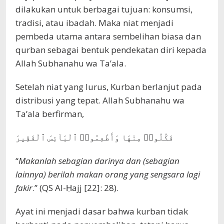
dilakukan untuk berbagai tujuan: konsumsi,
tradisi, atau ibadah. Maka niat menjadi
pembeda utama antara sembelihan biasa dan
qurban sebagai bentuk pendekatan diri kepada
Allah Subhanahu wa Ta’ala.
Setelah niat yang lurus, Kurban berlanjut pada
distribusi yang tepat. Allah Subhanahu wa
Ta’ala berfirman,
فَكُلُوا۟ مِنْهَا وَأَطْعِمُوا۟ ٱلْبَآئِسَ ٱلْفَقِيرَ
“
Makanlah sebagian darinya dan (sebagian
lainnya) berilah makan orang yang sengsara lagi
fakir
.” (QS Al-Ḥajj [22]: 28).
Ayat ini menjadi dasar bahwa kurban tidak