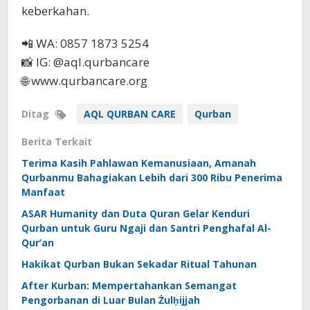
keberkahan.
📲 WA: 0857 1873 5254
📸 IG: @aql.qurbancare
🌐 www.qurbancare.org
Ditag
AQL QURBAN CARE
Qurban
Berita Terkait
Terima Kasih Pahlawan Kemanusiaan, Amanah
Qurbanmu Bahagiakan Lebih dari 300 Ribu Penerima
Manfaat
ASAR Humanity dan Duta Quran Gelar Kenduri
Qurban untuk Guru Ngaji dan Santri Penghafal Al-
Qur’an
Hakikat Qurban Bukan Sekadar Ritual Tahunan
After Kurban: Mempertahankan Semangat
Pengorbanan di Luar Bulan Żulḥijjah