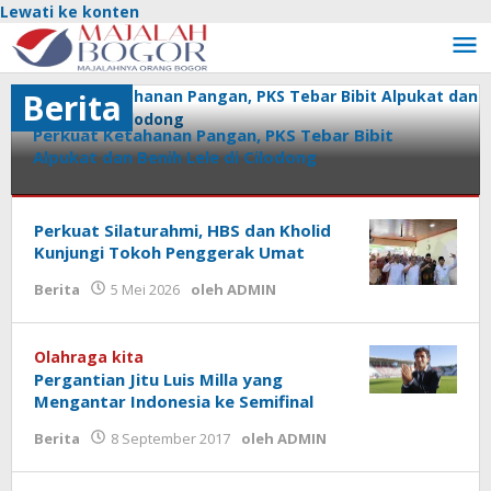
Lewati ke konten
Berita
Perkuat Ketahanan Pangan, PKS Tebar Bibit
Alpukat dan Benih Lele di Cilodong
Berita
Perkuat Silaturahmi, HBS dan Kholid
5
Kunjungi Tokoh Penggerak Umat
Mei
Berita
5 Mei 2026
oleh
ADMIN
2026
oleh
ADMIN
Olahraga kita
Pergantian Jitu Luis Milla yang
Mengantar Indonesia ke Semifinal
Berita
8 September 2017
oleh
ADMIN