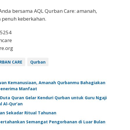
Anda bersama AQL Qurban Care: amanah,
n penuh keberkahan.
 5254
ncare
e.org
RBAN CARE
Qurban
awan Kemanusiaan, Amanah Qurbanmu Bahagiakan
 Penerima Manfaat
Duta Quran Gelar Kenduri Qurban untuk Guru Ngaji
l Al-Qur’an
an Sekadar Ritual Tahunan
ertahankan Semangat Pengorbanan di Luar Bulan