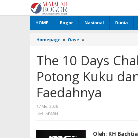
Lewati
ke
konten
HOME
Bogor
Nasional
Dunia
Homepage
»
Oase
»
The
10
Days
The 10 Days Cha
Challenge:
Pantangan
Potong Kuku da
Potong
Kuku
dan
Faedahnya
Rambut,
Apa
Faedahnya
17 Mei 2026
oleh
ADMIN
oleh
ADMIN
Oleh: KH Bachtia