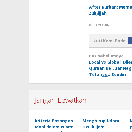
After Kurban: Memp
Żulḥijjah
oleh
ADMIN
Ikuti Kami Pada
Navigasi
Pos sebelumnya
Local vs Global: Dil
pos
Qurban ke Luar Neg
Tetangga Sendiri
Jangan Lewatkan
Kriteria Pasangan
Menghirup Udara
Ideal dalam Islam:
Dzulhijjah: