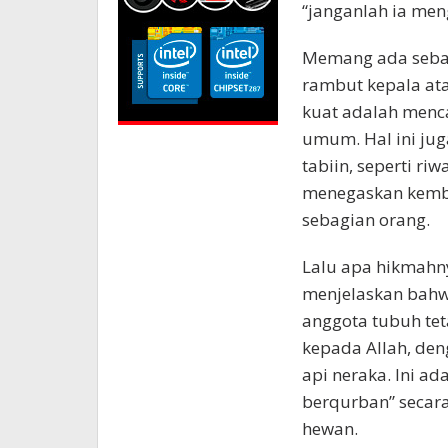
“janganlah ia me
Memang ada seba
rambut kepala at
kuat adalah menc
umum. Hal ini jug
tabiin, seperti ri
menegaskan kembal
sebagian orang.
Lalu apa hikmahn
menjelaskan bahwa
anggota tubuh te
kepada Allah, de
api neraka. Ini ad
berqurban” secar
hewan.