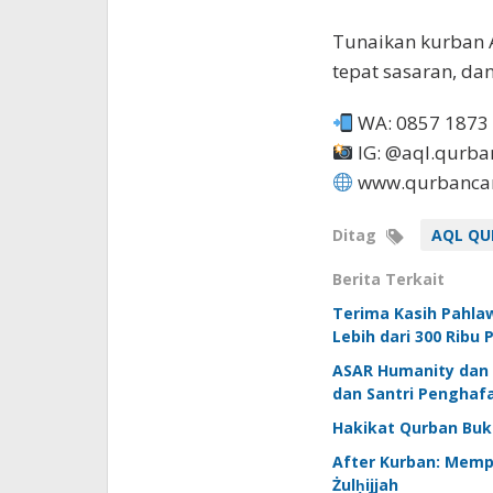
Tunaikan kurban 
tepat sasaran, da
WA: 0857 1873
IG: @aql.qurba
www.qurbancar
Ditag
AQL QU
Berita Terkait
Terima Kasih Pahl
Lebih dari 300 Ribu
ASAR Humanity dan 
dan Santri Penghafa
Hakikat Qurban Buk
After Kurban: Memp
Żulḥijjah