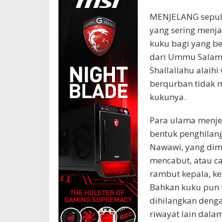
MENJELANG sepulu
yang sering menj
kuku bagi yang be
dari Ummu Salam
Shallallahu alaih
berqurban tidak 
kukunya.
Para ulama menje
bentuk penghilan
Nawawi, yang dim
mencabut, atau c
rambut kepala, ke
Bahkan kuku pun 
dihilangkan denga
riwayat lain dala