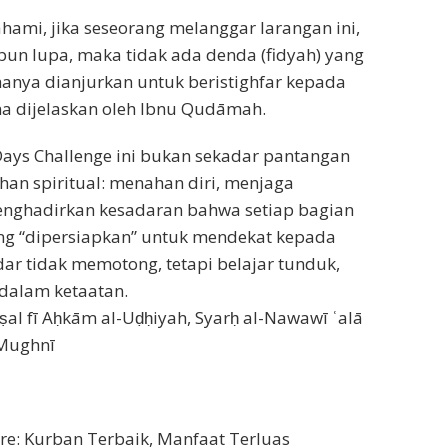
ami, jika seseorang melanggar larangan ini,
un lupa, maka tidak ada denda (fidyah) yang
 hanya dianjurkan untuk beristighfar kepada
a dijelaskan oleh Ibnu Qudāmah.
Days Challenge ini bukan sekadar pantangan
atihan spiritual: menahan diri, menjaga
nghadirkan kesadaran bahwa setiap bagian
dang “dipersiapkan” untuk mendekat kepada
dar tidak memotong, tetapi belajar tunduk,
l dalam ketaatan.
al fī Aḥkām al-Uḍḥiyah, Syarḥ al-Nawawī ʿalā
-Mughnī
e: Kurban Terbaik, Manfaat Terluas