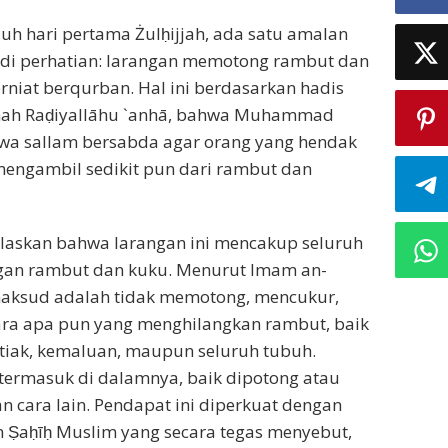
h hari pertama Żulḥijjah, ada satu amalan
adi perhatian: larangan memotong rambut dan
rniat berqurban. Hal ini berdasarkan hadis
ah Raḍiyallāhu `anhā, bahwa Muhammad
i wa sallam bersabda agar orang yang hendak
mengambil sedikit pun dari rambut dan
laskan bahwa larangan ini mencakup seluruh
gan rambut dan kuku. Menurut Imam an-
aksud adalah tidak memotong, mencukur,
ara apa pun yang menghilangkan rambut, baik
tiak, kemaluan, maupun seluruh tubuh.
termasuk di dalamnya, baik dipotong atau
n cara lain. Pendapat ini diperkuat dengan
m Ṣaḥīḥ Muslim yang secara tegas menyebut,