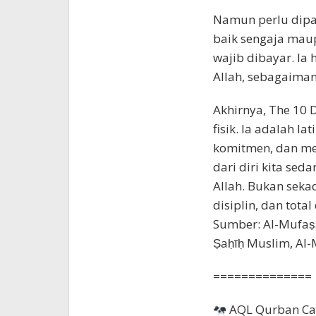
Namun perlu dipah
baik sengaja maup
wajib dibayar. Ia
Allah, sebagaiman
Akhirnya, The 10 
fisik. Ia adalah l
komitmen, dan me
dari diri kita se
Allah. Bukan seka
disiplin, dan tota
Sumber: Al-Mufaṣṣ
Ṣaḥīḥ Muslim, Al
==============
AQL Qurban Car