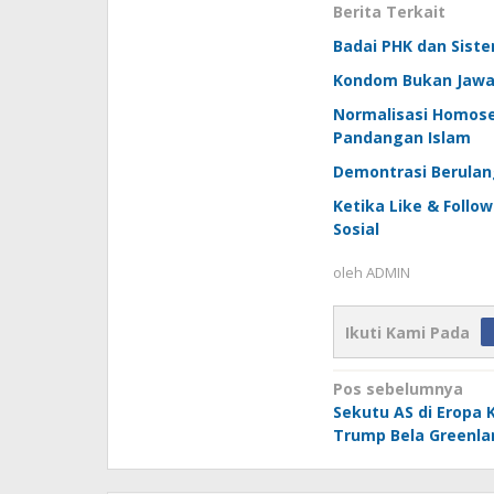
Berita Terkait
Badai PHK dan Sist
Kondom Bukan Jawab
Normalisasi Homosek
Pandangan Islam
Demontrasi Berulang
Ketika Like & Follo
Sosial
oleh
ADMIN
Ikuti Kami Pada
Navigasi
Pos sebelumnya
Sekutu AS di Eropa
pos
Trump Bela Greenla