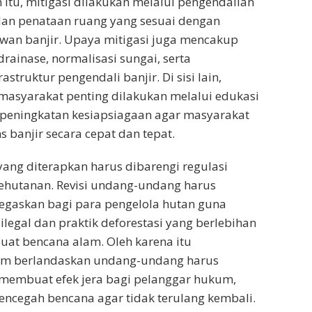
 itu, mitigasi dilakukan melalui pengendalian
 dan penataan ruang yang sesuai dengan
awan banjir. Upaya mitigasi juga mencakup
rainase, normalisasi sungai, serta
truktur pengendali banjir. Di sisi lain,
 masyarakat penting dilakukan melalui edukasi
peningkatan kesiapsiagaan agar masyarakat
banjir secara cepat dan tepat.
yang diterapkan harus dibarengi regulasi
hutanan. Revisi undang-undang harus
tegaskan bagi para pengelola hutan guna
ilegal dan praktik deforestasi yang berlebihan
at bencana alam. Oleh karena itu
m berlandaskan undang-undang harus
 membuat efek jera bagi pelanggar hukum,
ncegah bencana agar tidak terulang kembali.