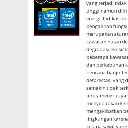
yang terjadi tida
tinggi namun diir
energi. Indikasi 
pengalihan fungsi
merupakan aturan 
kawasan hutan de
degradasi ekosist
beberapa kawasan
dan perkebunan ke
bencana banjir te
deforestasi yang 
semakin tidak terk
terus-menerus ya
menyebabkan keru
mengakibatkan ben
lingkungan karena
kelapa sawit yan