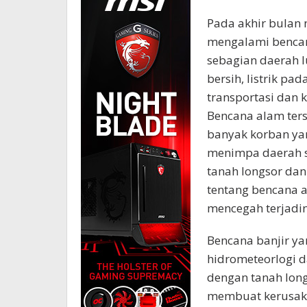
Pada akhir bulan
mengalami bencan
sebagian daerah lu
bersih, listrik p
transportasi dan 
Bencana alam ters
banyak korban yan
menimpa daerah s
tanah longsor dan
tentang bencana a
mencegah terjadin
Bencana banjir ya
hidrometeorlogi da
dengan tanah long
membuat kerusaka