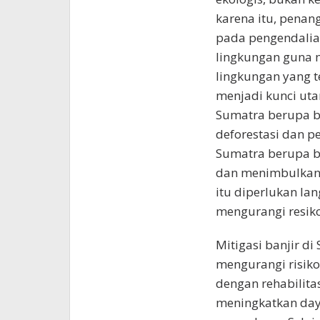
karena itu, pena
pada pengendalian
lingkungan guna m
lingkungan yang t
menjadi kunci ut
Sumatra berupa ba
deforestasi dan 
Sumatra berupa ba
dan menimbulkan 
itu diperlukan la
mengurangi resiko
Mitigasi banjir d
mengurangi risiko
dengan rehabilita
meningkatkan day