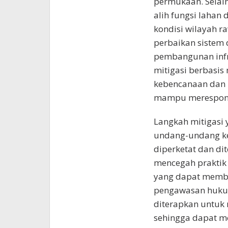
permukaan. Selain
alih fungsi lahan
kondisi wilayah r
perbaikan sistem d
pembangunan infras
mitigasi berbasis
kebencanaan dan 
mampu merespons 
Langkah mitigasi 
undang-undang ke
diperketat dan di
mencegah praktik 
yang dapat membu
pengawasan huku
diterapkan untuk
sehingga dapat me