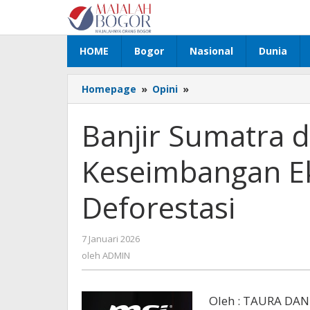
Lewati
ke
konten
HOME
Bogor
Nasional
Dunia
Homepage
»
Opini
»
Banjir
Sumatra
dan
Banjir Sumatra 
Hilangnya
Keseimbangan
Keseimbangan Ek
Ekologis
Akibat
Deforestasi
Deforestasi
7 Januari 2026
oleh
ADMIN
oleh
ADMIN
Oleh : TAURA DA