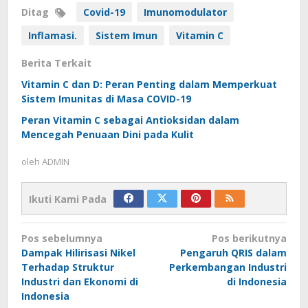
Ditag
Covid-19
Imunomodulator
Inflamasi.
Sistem Imun
Vitamin C
Berita Terkait
Vitamin C dan D: Peran Penting dalam Memperkuat
Sistem Imunitas di Masa COVID-19
Peran Vitamin C sebagai Antioksidan dalam
Mencegah Penuaan Dini pada Kulit
oleh
ADMIN
Ikuti Kami Pada
Navigasi
Pos sebelumnya
Pos berikutnya
pos
Dampak Hilirisasi Nikel
Pengaruh QRIS dalam
Terhadap Struktur
Perkembangan Industri
Industri dan Ekonomi di
di Indonesia
Indonesia