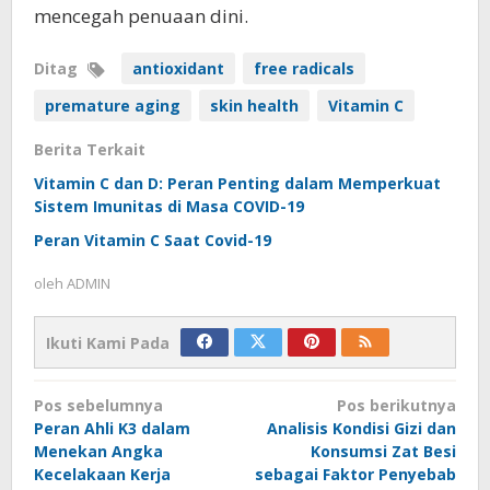
mencegah penuaan dini.
Ditag
antioxidant
free radicals
premature aging
skin health
Vitamin C
Berita Terkait
Vitamin C dan D: Peran Penting dalam Memperkuat
Sistem Imunitas di Masa COVID-19
Peran Vitamin C Saat Covid-19
oleh
ADMIN
Ikuti Kami Pada
Navigasi
Pos sebelumnya
Pos berikutnya
pos
Peran Ahli K3 dalam
Analisis Kondisi Gizi dan
Menekan Angka
Konsumsi Zat Besi
Kecelakaan Kerja
sebagai Faktor Penyebab