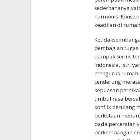
sederhananya yait
harmonis. Konsep i
keadilan di rumah
Ketidakseimbangan
pembagian tugas 
dampak serius te
Indonesia. Istri y
mengurus rumah s
cenderung merasak
kepuasan pernikah
timbul rasa bersa
konflik berulang 
perkotaan menurut
pada perceraian y
perkembangan emo