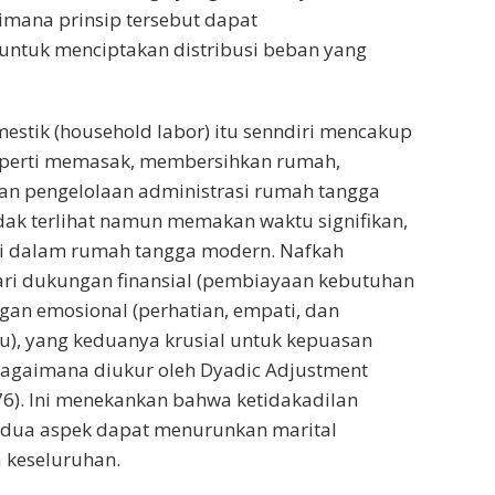
imana prinsip tersebut dapat
untuk menciptakan distribusi beban yang
mestik (household labor) itu senndiri mencakup
seperti memasak, membersihkan rumah,
an pengelolaan administrasi rumah tangga
tidak terlihat namun memakan waktu signifikan,
tri dalam rumah tangga modern. Nafkah
dari dukungan finansial (pembiayaan kebutuhan
an emosional (perhatian, empati, dan
u), yang keduanya krusial untuk kepuasan
agaimana diukur oleh Dyadic Adjustment
976). Ini menekankan bahwa ketidakadilan
edua aspek dapat menurunkan marital
a keseluruhan.