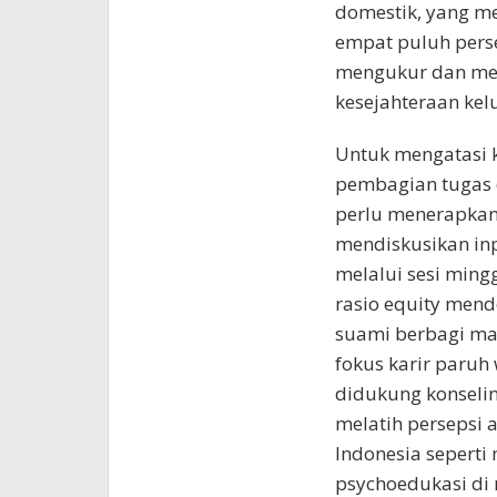
domestik, yang m
empat puluh pers
mengukur dan mem
kesejahteraan kel
Untuk mengatasi 
pembagian tugas d
perlu menerapkan 
mendiskusikan in
melalui sesi min
rasio equity mende
suami berbagi mas
fokus karir paruh
didukung konselin
melatih persepsi 
Indonesia sepert
psychoedukasi d