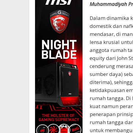
Muhammadiyah Pro
Dalam dinamika k
domestik dan naf
mendasar, di mana
lensa krusial unt
anggota rumah tan
equity dari John 
cenderung merasak
sumber daya) seb
diterima), sehin
ketidakpuasan emo
rumah tangga. Di 
kuat namun peran 
penerapan prinsip
rumah tangga dan
untuk membangun 