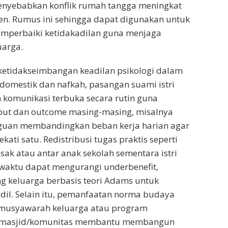
enyebabkan konflik rumah tangga meningkat
en. Rumus ini sehingga dapat digunakan untuk
perbaiki ketidakadilan guna menjaga
uarga.
ketidakseimbangan keadilan psikologi dalam
omestik dan nafkah, pasangan suami istri
komunikasi terbuka secara rutin guna
put dan outcome masing-masing, misalnya
gguan membandingkan beban kerja harian agar
kati satu. Redistribusi tugas praktis seperti
ak atau antar anak sekolah sementara istri
 waktu dapat mengurangi underbenefit,
g keluarga berbasis teori Adams untuk
adil. Selain itu, pemanfaatan norma budaya
i musyawarah keluarga atau program
i masjid/komunitas membantu membangun