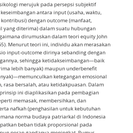
sikologi merujuk pada persepsi subjektif
 keseimbangan antara input (usaha, waktu,
kontribusi) dengan outcome (manfaat,
il yang diterima) dalam suatu hubungan
agaimana dirumuskan dalam teori equity John
5). Menurut teori ini, individu akan merasakan
asio input-outcome dirinya sebanding dengan
ngannya, sehingga ketidakseimbangan—baik
rima lebih banyak) maupun underbenefit
banyak)—memunculkan ketegangan emosional
, rasa bersalah, atau ketidakpuasan. Dalam
 prinsip ini diaplikasikan pada pembagian
seperti memasak, membersihkan, dan
erta nafkah (penghasilan untuk kebutuhan
 mana norma budaya patriarkal di Indonesia
patkan beban tidak proporsional pada
pun peran gandanya meningkat. Rumus