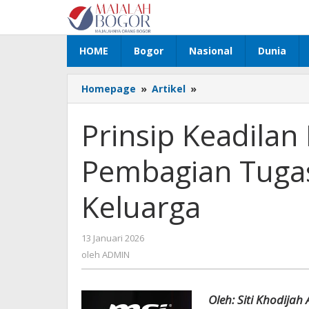
Lewati
ke
konten
HOME
Bogor
Nasional
Dunia
Homepage
»
Artikel
»
Prinsip
Keadilan
Psikologi
Prinsip Keadilan
dalam
Pembagian
Pembagian Tuga
Tugas
Domestik
dan
Keluarga
Nafkah
Keluarga
13 Januari 2026
oleh
ADMIN
oleh
ADMIN
Oleh: Siti Khodijah