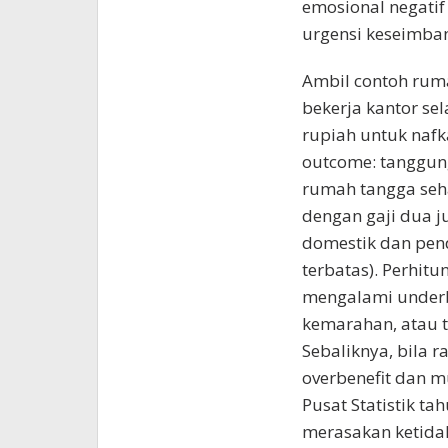
emosional negati
urgensi keseimba
Ambil contoh ruma
bekerja kantor se
rupiah untuk nafk
outcome: tanggung
rumah tangga seh
dengan gaji dua ju
domestik dan pend
terbatas). Perhitu
mengalami underbe
kemarahan, atau 
Sebaliknya, bila r
overbenefit dan m
Pusat Statistik ta
merasakan ketida