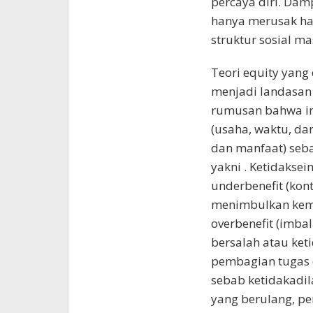
percaya diri. Dam
hanya merusak ha
struktur sosial m
Teori equity yang
menjadi landasan 
rumusan bahwa ind
(usaha, waktu, d
dan manfaat) seb
yakni . Ketidakse
underbenefit (kon
menimbulkan kemar
overbenefit (imba
bersalah atau ke
pembagian tugas d
sebab ketidakadil
yang berulang, pe