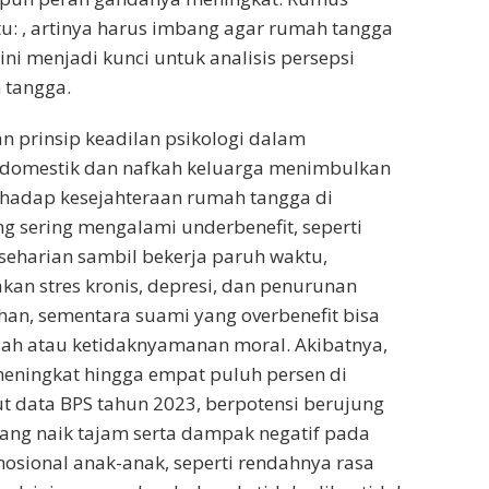
u: , artinya harus imbang agar rumah tangga
ni menjadi kunci untuk analisis persepsi
 tangga.
 prinsip keadilan psikologi dalam
domestik dan nafkah keluarga menimbulkan
rhadap kesejahteraan rumah tangga di
ang sering mengalami underbenefit, seperti
eharian sambil bekerja paruh waktu,
an stres kronis, depresi, dan penurunan
an, sementara suami yang overbenefit bisa
lah atau ketidaknyamanan moral. Akibatnya,
meningkat hingga empat puluh persen di
 data BPS tahun 2023, berpotensi berujung
ang naik tajam serta dampak negatif pada
sional anak-anak, seperti rendahnya rasa