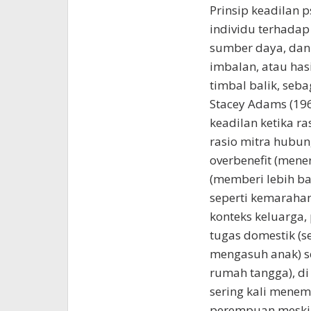
Prinsip keadilan p
individu terhadap
sumber daya, dan 
imbalan, atau has
timbal balik, seb
Stacey Adams (196
keadilan ketika r
rasio mitra hubu
overbenefit (mene
(memberi lebih 
seperti kemarahan
konteks keluarga,
tugas domestik (
mengasuh anak) s
rumah tangga), di
sering kali menem
perempuan meski