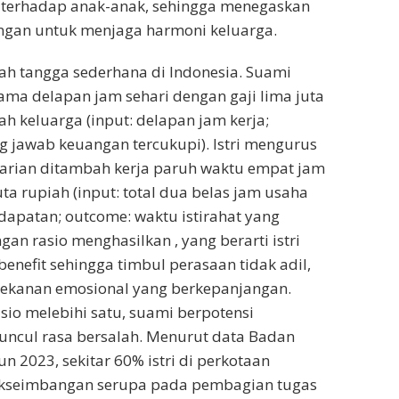
f terhadap anak-anak, sehingga menegaskan
ngan untuk menjaga harmoni keluarga.
h tangga sederhana di Indonesia. Suami
lama delapan jam sehari dengan gaji lima juta
ah keluarga (input: delapan jam kerja;
 jawab keuangan tercukupi). Istri mengurus
arian ditambah kerja paruh waktu empat jam
ta rupiah (input: total dua belas jam usaha
apatan; outcome: waktu istirahat yang
ngan rasio menghasilkan , yang berarti istri
nefit sehingga timbul perasaan tidak adil,
tekanan emosional yang berkepanjangan.
asio melebihi satu, suami berpotensi
uncul rasa bersalah. Menurut data Badan
hun 2023, sekitar 60% istri di perkotaan
kseimbangan serupa pada pembagian tugas