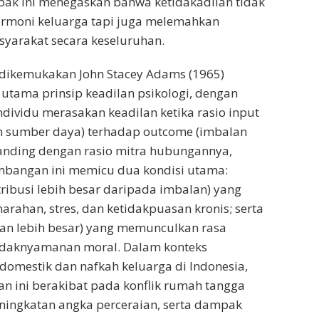
pak ini menegaskan bahwa ketidakadilan tidak
rmoni keluarga tapi juga melemahkan
asyarakat secara keseluruhan.
 dikemukakan John Stacey Adams (1965)
utama prinsip keadilan psikologi, dengan
ividu merasakan keadilan ketika rasio input
an sumber daya) terhadap outcome (imbalan
anding dengan rasio mitra hubungannya,
imbangan ini memicu dua kondisi utama:
tribusi lebih besar daripada imbalan) yang
ahan, stres, dan ketidakpuasan kronis; serta
lan lebih besar) yang memunculkan rasa
tidaknyamanan moral. Dalam konteks
omestik dan nafkah keluarga di Indonesia,
an ini berakibat pada konflik rumah tangga
ningkatan angka perceraian, serta dampak